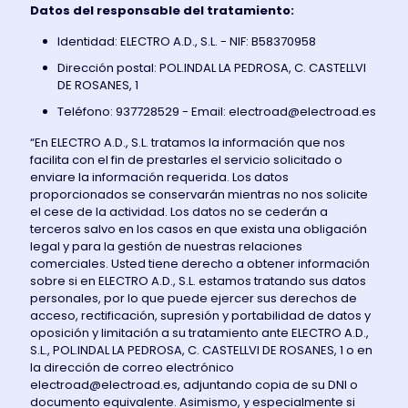
Datos del responsable del tratamiento:
Identidad: ELECTRO A.D., S.L. - NIF: B58370958
Dirección postal: POL.INDAL LA PEDROSA, C. CASTELLVI
DE ROSANES, 1
Teléfono: 937728529 - Email: electroad@electroad.es
“En ELECTRO A.D., S.L. tratamos la información que nos
facilita con el fin de prestarles el servicio solicitado o
enviare la información requerida. Los datos
proporcionados se conservarán mientras no nos solicite
el cese de la actividad. Los datos no se cederán a
terceros salvo en los casos en que exista una obligación
legal y para la gestión de nuestras relaciones
comerciales. Usted tiene derecho a obtener información
sobre si en ELECTRO A.D., S.L. estamos tratando sus datos
personales, por lo que puede ejercer sus derechos de
acceso, rectificación, supresión y portabilidad de datos y
oposición y limitación a su tratamiento ante ELECTRO A.D.,
S.L., POL.INDAL LA PEDROSA, C. CASTELLVI DE ROSANES, 1 o en
la dirección de correo electrónico
electroad@electroad.es, adjuntando copia de su DNI o
documento equivalente. Asimismo, y especialmente si